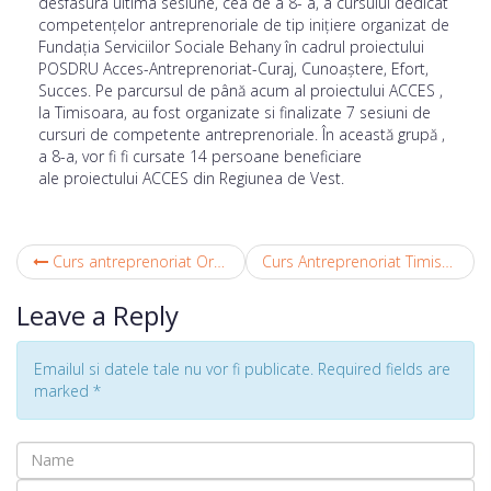
desfasura ultima sesiune, cea de a 8- a, a cursului dedicat
competențelor antreprenoriale de tip inițiere organizat de
Fundația Serviciilor Sociale Behany în cadrul proiectului
POSDRU Acces-Antreprenoriat-Curaj, Cunoaștere, Efort,
Succes. Pe parcursul de până acum al proiectului ACCES ,
la Timisoara, au fost organizate si finalizate 7 sesiuni de
cursuri de competente antreprenoriale. În această grupă ,
a 8-a, vor fi fi cursate 14 persoane beneficiare
ale proiectului ACCES din Regiunea de Vest.
Curs antreprenoriat Oradea 19.10.15-11.11.15
Curs Antreprenoriat Timisoara Noiembrie 2015
Leave a Reply
Emailul si datele tale nu vor fi publicate. Required fields are
marked
*