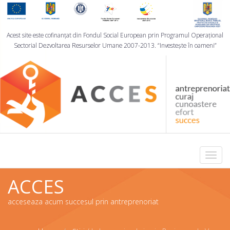
Acest site este cofinanţat din Fondul Social European prin Programul Operaţional
Sectorial Dezvoltarea Resurselor Umane 2007-2013. “Investește în oameni”
Toggl
navig
ACCES
acceseaza acum succesul prin antreprenoriat