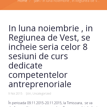
Home
Știri
/
In luna noiembrie , in Regiunea de Vest, se incheie seria celor 8 sesiuni de curs dedicate competentelor antreprenoriale
In luna noiembrie , in
Regiunea de Vest, se
incheie seria celor 8
sesiuni de curs
dedicate
competentelor
antreprenoriale
9 Noi 2015
Știri
,
Uncategorized
În perioada 09.11.2015-20.11.2015, la Timisoara, se va