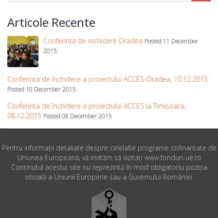
Articole Recente
Conferinta de inchidere Oradea
Posted 11 December
2015
Conferința de închidere a proiectului ACCES-Oradea, 10.12.2015
Posted 10 December 2015
Conferinta de închidere a proiectului ACCES la Timișoara,
08.12.2015
Posted 08 December 2015
Pentru informaţii detaliate despre celelalte programe cofinanţate de
Uniunea Europeană, vă invităm să vizitaţi www.fonduri-ue.ro
Conţinutul acestui site nu reprezintă în mod obligatoriu poziţia
oficială a Uniunii Europene sau a Guvernului României.